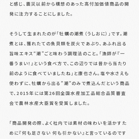
と感じ、震災以前から構想のあった高付加価値商品の開
発に注力することにしました。
そうして生まれたのが「牡蠣の潮煮（うしおに）」です。潮
煮とは、獲れたての魚貝類を炭火であぶり、あふれ出る
旨味エキス“潮”ごと味わう調理法のこと。「漁師が『一
番うまい！』という食べ方で、この辺りでは昔から当たり
前のように食べていましたね」と康也さん。塩や水さえも
使わずに、牡蠣から出る”潮”のみで煮込んだという商品
で、2015年には第26回全国水産加工品総合品質審査
会で農林水産大臣賞を受賞しました。
「商品開発の際、よく社内では素材の味わいを活かすた
めに『何も足さない 何も引かない』と言っているのです